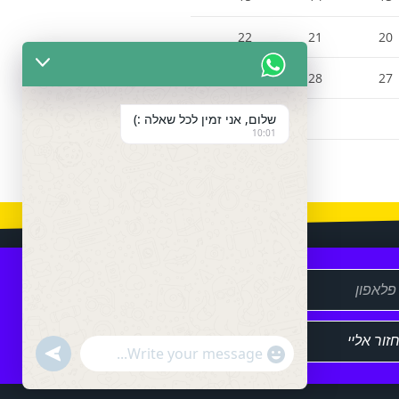
22
21
20
29
28
27
שלום, אני זמין לכל שאלה :)
10:01
שלח
U
"
N
W
D
+
E
h
F
c