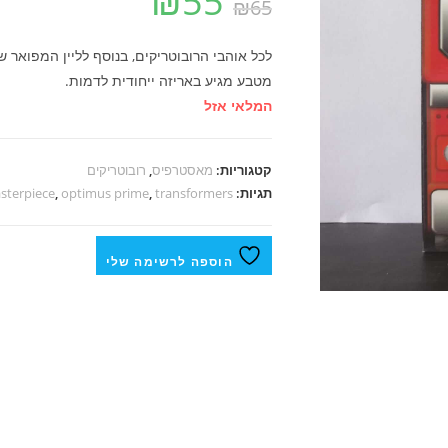
₪
55
₪
65
לכל אוהבי הרובוטריקים, בנוסף לליין המפואר
מטבע מגיע באריזה ייחודית לדמות.
המלאי אזל
קטגוריות:
מאסטרפיס
,
רובוטריקים
תגיות:
transformers
,
optimus prime
,
sterpiece
הוספה לרשימה שלי