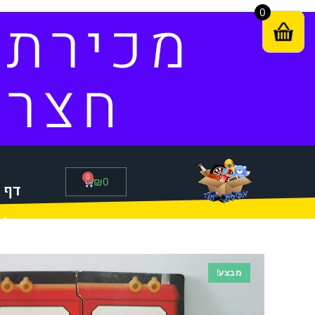
0
מכירת
חצר
0
₪
0
דף 
סל 
מבצע!