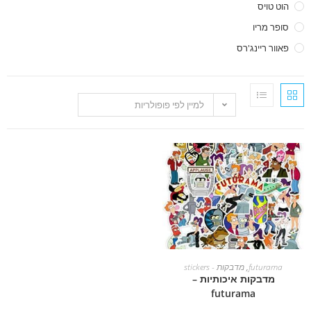
הוט טויס
סופר מריו
פאוור ריינג'רס
למיין לפי פופולריות
הוספה לסל
futurama
,
מדבקות - stickers
מדבקות איכותיות –
futurama