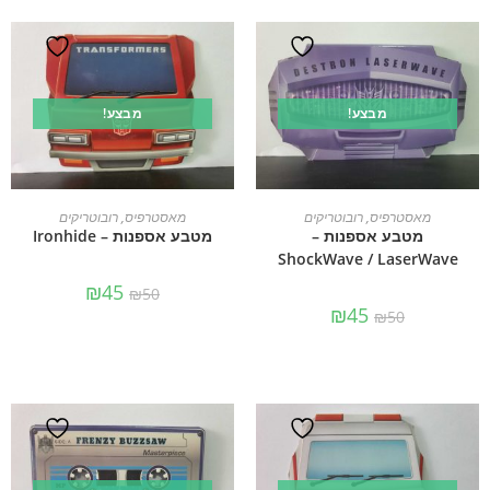
מבצע!
מבצע!
הוספה לסל
הוספה לסל
מאסטרפיס
,
רובוטריקים
מאסטרפיס
,
רובוטריקים
מטבע אספנות –
מטבע אספנות – Ironhide
ShockWave / LaserWave
₪
45
₪
50
₪
45
₪
50