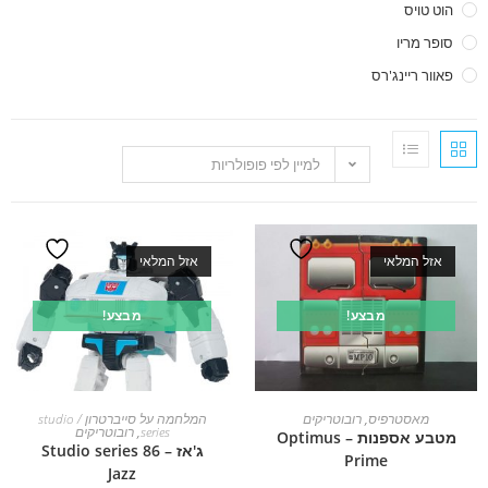
הוט טויס
סופר מריו
פאוור ריינג'רס
למיין לפי פופולריות
אזל המלאי
אזל המלאי
מבצע!
מבצע!
מידע נוסף
מידע נוסף
מאסטרפיס
,
רובוטריקים
המלחמה על סייברטרון / studio
series
,
רובוטריקים
מטבע אספנות – Optimus
ג'אז – Studio series 86
Prime
Jazz