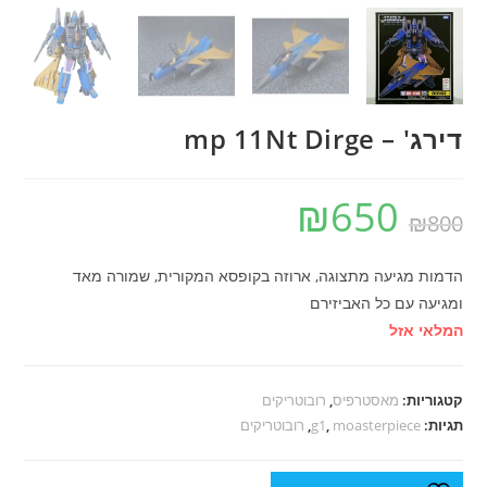
דירג' – mp 11Nt Dirge
₪
650
₪
800
הדמות מגיעה מתצוגה, ארוזה בקופסא המקורית, שמורה מאד
ומגיעה עם כל האביזירם
המלאי אזל
קטגוריות:
מאסטרפיס
,
רובוטריקים
תגיות:
moasterpiece
,
g1
,
רובוטריקים