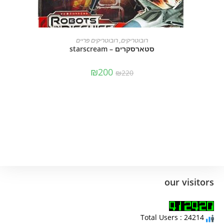
הוספה לסל
רובוטריקים
,
רובוטריקים פריים
סטארסקרים – starscream
₪
200
₪
220
our visitors
Total Users : 24214