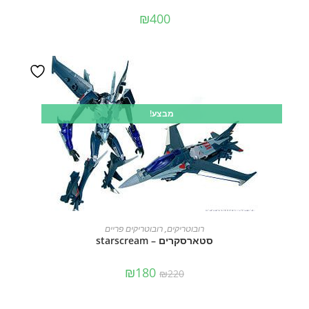
₪
400
מבצע!
הוספה לסל
רובוטריקים
,
רובוטריקים פריים
סטארסקרים – starscream
₪
180
₪
220