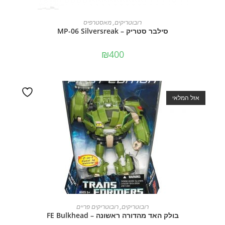
מידע נוסף
רובוטריקים
,
מאסטרפיס
סילבר סטריק – MP-06 Silversreak
₪
400
אזל המלאי
מידע נוסף
רובוטריקים
,
רובוטריקים פריים
בולק האד מהדורה ראשונה – FE Bulkhead