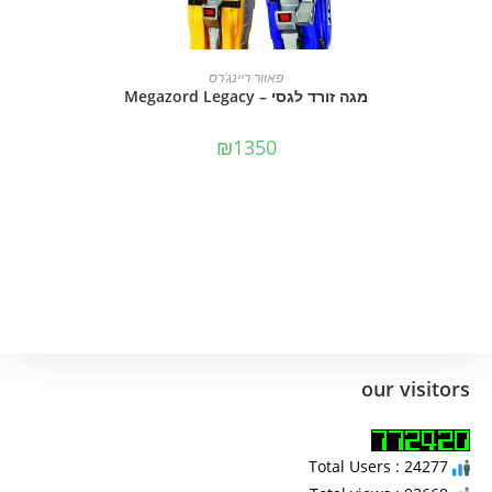
הוספה לסל
פאוור ריינג'רס
מגה זורד לגסי – Megazord Legacy
₪
1350
our visitors
Total Users : 24277