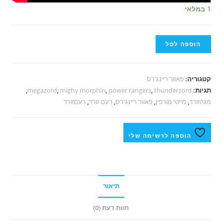
1 במלאי
הוספה לסל
קטגוריה:
פאוור ריינג'רס
תגיות:
thunderzord
,
power rangers
,
mighy morphin
,
megazord
,
מגהזורד
,
מייטי מורפין
,
פאוור ריינג'רס
,
רעם זורד
,
רעםזורד
הוספה לרשימה שלי
תיאור
חוות דעת (0)