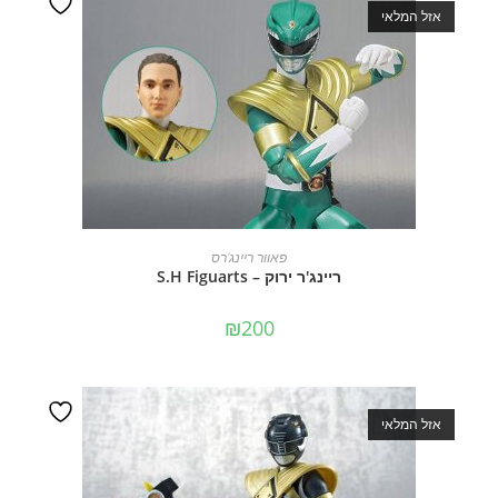
אזל המלאי
מידע נוסף
פאוור ריינג'רס
ריינג'ר ירוק – S.H Figuarts
₪
200
אזל המלאי