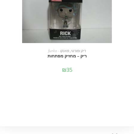
מידע נוסף
ריק ומורטי
,
פאנקו - funko
ריק – מחזיק מפתחות
₪
35