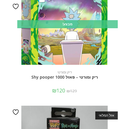
מבצע!
הוספה לסל
ריק ומורטי
ריק ומורטי – פאזל 1000 Shy pooper
₪
120
₪
129
אזל המלאי