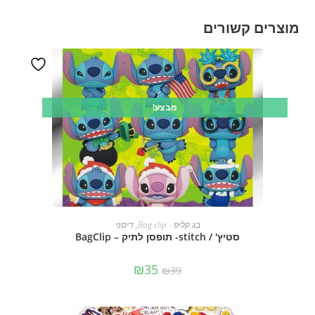
מוצרים קשורים
מבצע!
הוספה לסל
בג קליפ - Bag clip
,
דיסני
סטיץ' / stitch- תופסן לתיק – BagClip
₪
35
₪
39