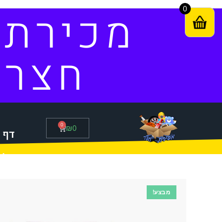
0
מכירת
חצר
0
₪
0
דף 
סל 
מבצע!