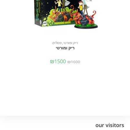
מידע נוסף
ריק ומורטי
,
פסלים
ריק ומורטי
₪
1500
₪
1600
our visitors