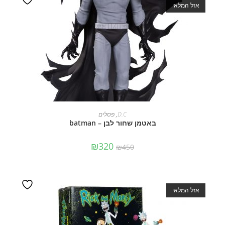
אזל המלאי
מידע נוסף
D.C
,
פסלים
באטמן שחור לבן – batman
₪
320
₪
450
אזל המלאי