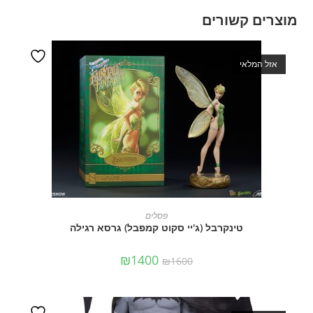
מוצרים קשורים
אזל המלאי
מידע נוסף
פסלים
טינקרבל (ג'יי סקוט קמפבל) גרסא רגילה
₪
1400
₪
1600