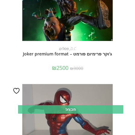
מידע נוסף
D.C
,
פסלים
ג'וקר פרימיום פורמט – Joker premium format
₪
2500
₪
3000
מבצע!