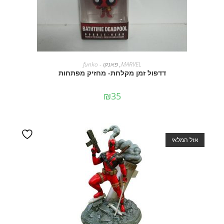
מידע נוסף
MARVEL
,
פאנקו - funko
דדפול זמן מקלחת- מחזיק מפתחות
₪
35
אזל המלאי