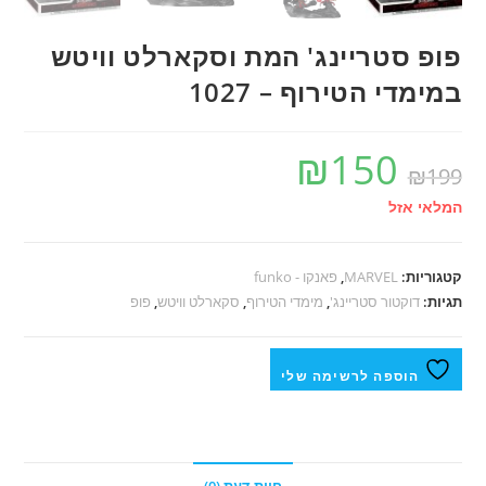
פופ סטריינג' המת וסקארלט וויטש
במימדי הטירוף – 1027
₪
150
₪
199
המלאי אזל
קטגוריות:
MARVEL
,
פאנקו - funko
תגיות:
דוקטור סטריינג'
,
מימדי הטירוף
,
סקארלט וויטש
,
פופ
הוספה לרשימה שלי