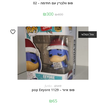
פופ וולברין עם חתימה – 02
₪
300
₪
400
אזל המלאי
מידע נוסף
פאנקו - funko
פופ איור – pop Eeyore 1129
₪
65