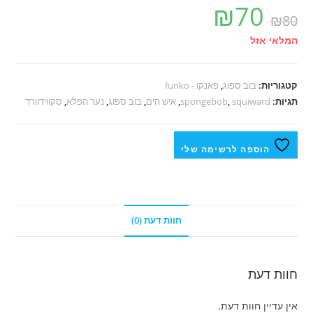
₪
70
₪
80
המלאי אזל
קטגוריות:
בוב ספוג
,
פאנקו - funko
תגיות:
squiward
,
spongebob
,
איש הים
,
בוב ספוג
,
נער הפלא
,
סקווידוורד
הוספה לרשימה שלי
חוות דעת (0)
חוות דעת
אין עדיין חוות דעת.