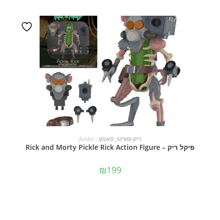
הוספה לסל
ריק ומורטי
,
פאנקו - funko
פיקל ריק – Rick and Morty Pickle Rick Action Figure
₪
199