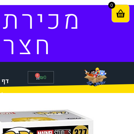
0
מכירת
חצר
0
₪
0
דף 
סל 