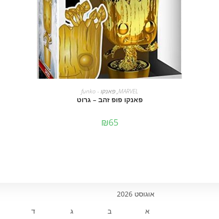
מידע נוסף
MARVEL
,
פאנקו - funko
פאנקו פופ זהב – גרוט
₪
65
אוגוסט 2026
א
ב
ג
ד