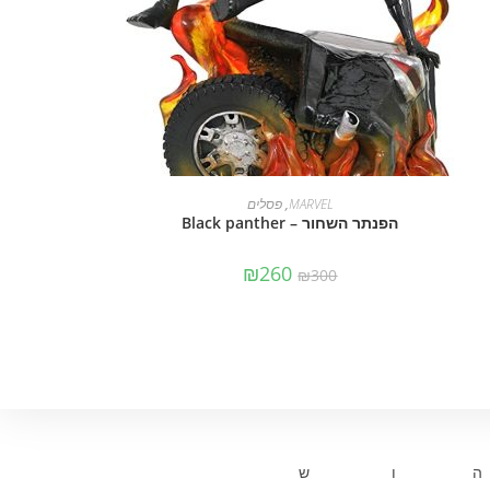
מידע נוסף
MARVEL
,
פסלים
הפנתר השחור – Black panther
₪
260
₪
300
ה
ו
ש