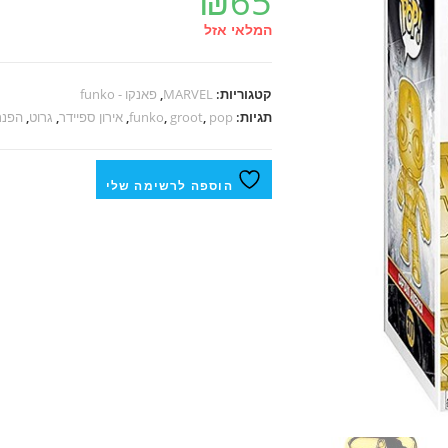
₪
65
המלאי אזל
קטגוריות:
MARVEL
,
פאנקו - funko
תגיות:
pop
,
groot
,
funko
,
אירון ספיידר
,
גרוט
,
הפנת
הוספה לרשימה שלי