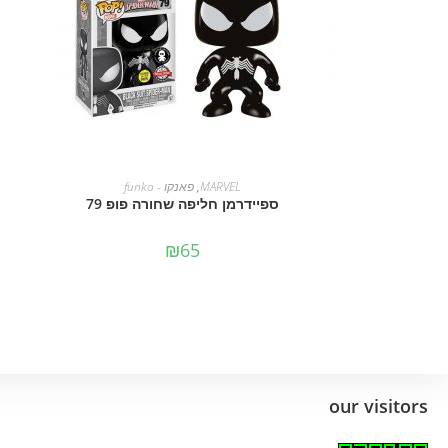
מידע נוסף
MARVEL
,
פאנקו - funko
ספיידרמן חליפה שחורה פופ 79
₪
65
our visitors