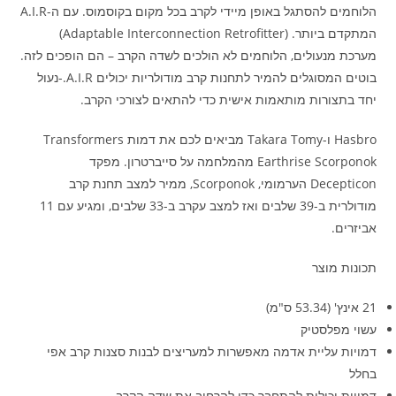
הלוחמים להסתגל באופן מיידי לקרב בכל מקום בקוסמוס. עם ה-A.I.R
המתקדם ביותר. (Adaptable Interconnection Retrofitter)
מערכת מנעולים, הלוחמים לא הולכים לשדה הקרב – הם הופכים לזה.
בוטים המסוגלים להמיר לתחנות קרב מודולריות יכולים A.I.R.-נעול
יחד בתצורות מותאמות אישית כדי להתאים לצורכי הקרב.
Hasbro ו-Takara Tomy מביאים לכם את דמות Transformers
Earthrise Scorponok מהמלחמה על סייברטרון. מפקד
Decepticon הערמומי, Scorponok, ממיר למצב תחנת קרב
מודולרית ב-39 שלבים ואז למצב עקרב ב-33 שלבים, ומגיע עם 11
אביזרים.
תכונות מוצר
21 אינץ' (53.34 ס"מ)
עשוי מפלסטיק
דמויות עליית אדמה מאפשרות למעריצים לבנות סצנות קרב אפי
בחלל
דמויות יכולות להתחבר כדי להרחיב את שדה הקרב