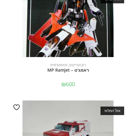
מידע נוסף
רובוטריקים
,
מאסטרפיס
ראמג'ט – MP Ramjet
₪
600
אזל המלאי