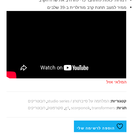
ממיר למצב תחנת קרב מודולרית ב-39 שלבים
המלאי אזל
קטגוריות:
המלחמה על סייברטרון / studio series
,
רובוטריקים
תגיות:
transformers
,
scorponok
,
g1
,
סקורפונוק
,
רובוטריקים
הוספה לרשימה שלי