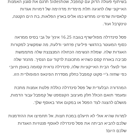
בשיתוף פעולה הדוק עם קמפבל, Sideshow תרגם את סגנון האמנות
האייקוני שלו לחגיגה תלת מימדית מדהימה של דמויות אגדות
קלאסיות שדמיינו מחדש כמו אליס בארץ הפלאות, בת הים הקטנה,
טינקרבל ועוד.
פסל סינדרלה מפולישרף בגובה 16.25 אינץ' על גבי בסיס ממראה
כסוף המעוטר בהדגשי פיליגרן פרחוני ודלעת, מה שמקשיב למקורות
האגדות שלה. שמלת הנשימה הכחולה המנצנצת שלה מתממשת
סביבה באורח קסם כשהיא מתכוננת לרקוד עם הנסיך. מהנזר שלה
ועד לנעלי הבית האייקוניות שלה, סינדרלה נראית קסומה באופן חיובי
כפי שחזה ג'יי סקוט קמפבל כחלק מסדרת הפינאפ הפופולרית הזו.
המהדורה הבלעדית של פסל סינדרלה כוללת פלטת אמנות מתכת
ומעמד תואם הכולל חלק מעיצוב הקונספט של קמפבל עבור הדמות,
מושלם להצגה לצד הפסל או במקום אחר באוסף שלך.
למרות שהיא אולי לא תיעלם במכת חצות, אל תחמיצו את ההזדמנות
שלכם להביא הביתה את פסל סינדרלה לאוסף פנטזיות האגדות
שלכם היום!