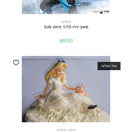
מידע נוסף
פסלים
סאב זירו 1/10 Sub zero
₪
850
אזל המלאי
מידע נוסף
דיסני
,
פסלים