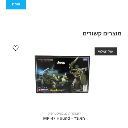
מוצרים קשורים
אזל המלאי
מידע נוסף
רובוטריקים
,
מאסטרפיס
האונד – MP-47 Hound