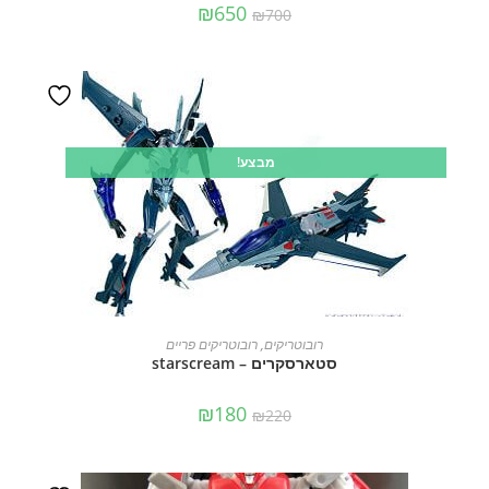
₪
650
₪
700
מבצע!
הוספה לסל
רובוטריקים
,
רובוטריקים פריים
סטארסקרים – starscream
₪
180
₪
220