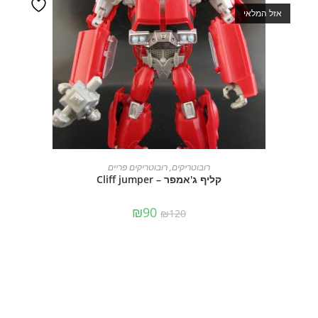
אזל המלאי
מידע נוסף
רובוטריקים
,
רובוטריקים פריים
קליף ג'אמפר – Cliff jumper
₪
90
₪
120