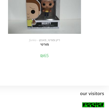
מידע נוסף
ריק ומורטי
,
פאנקו - funko
מורטי
₪
65
our visitors