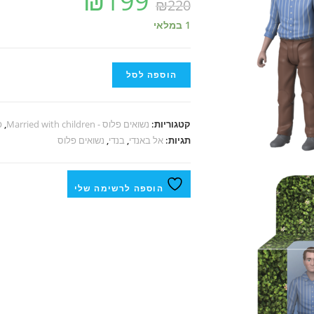
₪
199
₪
220
1 במלאי
הוספה לסל
קטגוריות:
נשואים פלוס - Married with children
,
פ
תגיות:
אל באנדי
,
בנדי
,
נשואים פלוס
הוספה לרשימה שלי