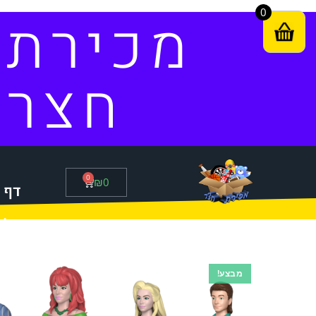
0
מכירת
חצר
0
₪
0
דף 
סל 
מבצע!