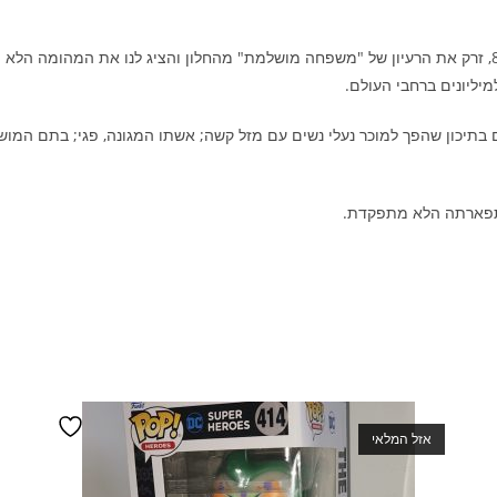
'נשואים עם ילדים' שינה את הנוף של הסיטקומים בשנות ה-80/90, זרק את הרעיון של "משפחה מושלמת" מהחל
יליונים ברחבי העולם.
 בתיכון שהפך למוכר נעלי נשים עם מזל קשה; אשתו המגונה, פגי; בתם המוש
אזל המלאי