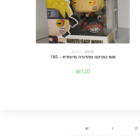
מידע נוסף
פאנקו - funko
פופ נארוטו מהדורה מיוחדת – 185
₪
120
ה
ו
ש