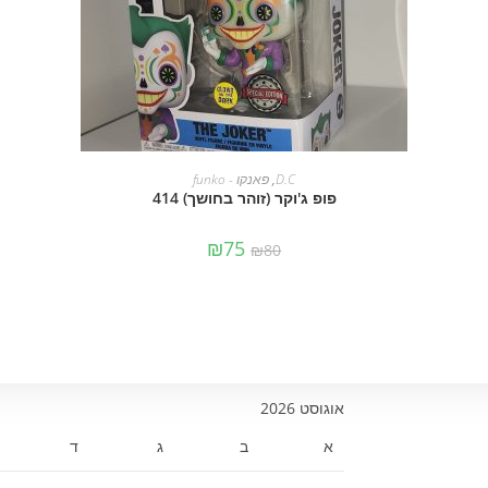
מידע נוסף
D.C
,
פאנקו - funko
פופ ג'וקר (זוהר בחושך) 414
₪
75
₪
80
אוגוסט 2026
א
ב
ג
ד