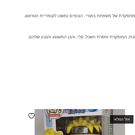
ון והציג לנו את המהומה הלא מתפקדת של משפחת באנדי. הצופים נמשכו לקומדיית הטראש,
כת, המופקרת וחסרת השכל, קלי; והבן המשוגע והנבון שלהם,
אזל המלאי