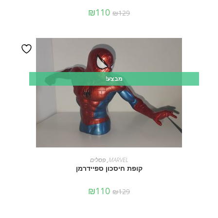
₪
110
₪
129
מבצע!
הוספה לסל
MARVEL
,
פסלים
קופת חיסכון ספיידרמן
₪
110
₪
129