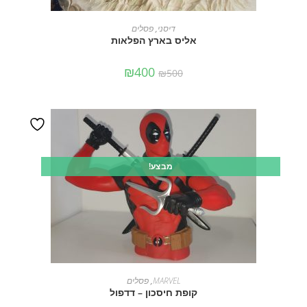
מידע נוסף
דיסני
,
פסלים
אליס בארץ הפלאות
₪
400
₪
500
מבצע!
הוספה לסל
MARVEL
,
פסלים
קופת חיסכון – דדפול