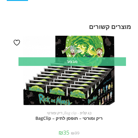
מוצרים קשורים
מבצע!
הוספה לסל
בג קליפ - Bag clip
,
ריק ומורטי
ריק ומורטי – תופסן לתיק – BagClip
₪
35
₪
39