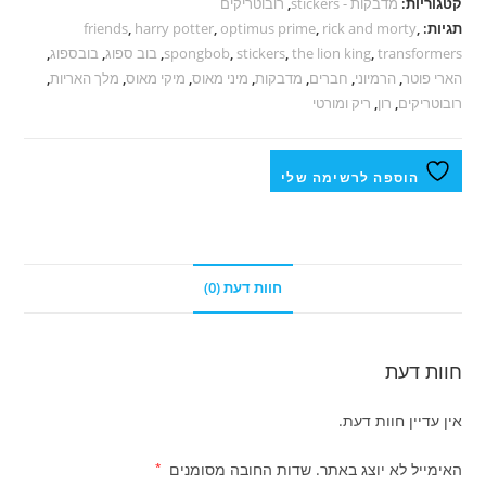
קטגוריות:
מדבקות - stickers
,
רובוטריקים
תגיות:
,
rick and morty
,
optimus prime
,
harry potter
,
friends
transformers
,
the lion king
,
stickers
,
spongbob
,
בוב ספוג
,
בובספוג
,
הארי פוטר
,
הרמיוני
,
חברים
,
מדבקות
,
מיני מאוס
,
מיקי מאוס
,
מלך האריות
,
רובוטריקים
,
רון
,
ריק ומורטי
הוספה לרשימה שלי
חוות דעת (0)
חוות דעת
אין עדיין חוות דעת.
האימייל לא יוצג באתר.
שדות החובה מסומנים
*