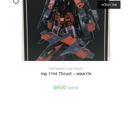
אזל המלאי
מידע נוסף
רובוטריקים
,
מאסטרפיס
ת'ראסט – mp 11nt Thrust
₪
600
₪
650