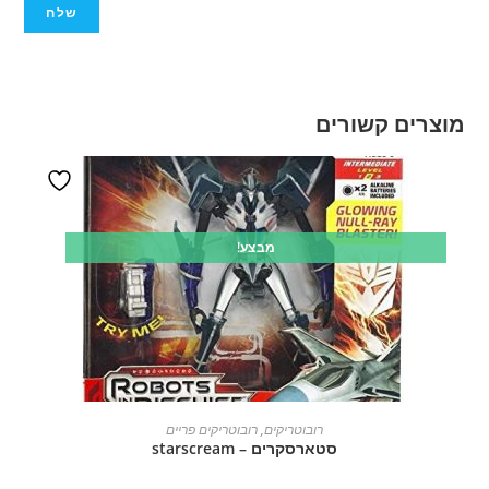
מוצרים קשורים
מבצע!
הוספה לסל
רובוטריקים
,
רובוטריקים פריים
סטארסקרים – starscream