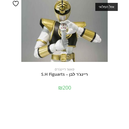
אזל המלאי
מידע נוסף
פאוור ריינג'רס
ריינג'ר לבן – S.H Figuarts
₪
200