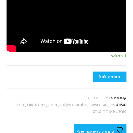
1 במלאי
הוספה לסל
קטגוריה:
פאוור ריינג'רס
תגיות:
power rangers
,
mighy morphin
,
megazord
,
מגהזורד
,
מייטי
מורפין
,
פאוור ריינג'רס
הוספה לרשימה שלי