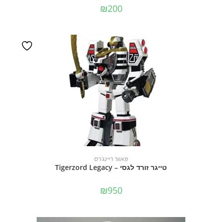
₪
200
הוספה לסל
פאוור ריינג'רס
טייגר זורד לגסי – Tigerzord Legacy
₪
950