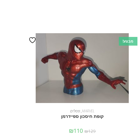
מבצע!
הוספה לסל
MARVEL
,
פסלים
קופת חיסכון ספיידרמן
₪
110
₪
129