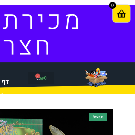
0
מכירת
חצר
0
₪
0
דף 
סל 
מבצע!