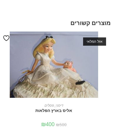
מוצרים קשורים
אזל המלאי
מידע נוסף
דיסני
,
פסלים
אליס בארץ הפלאות
₪
400
₪
500