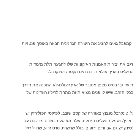
ט קמפבל גאים להציג את היצירה הגחמנית הבאה באוסף פנטזיות
וף פעולה הדוק עם קמפבל, Sideshow תרגם את יצירות האמנות האיקוניות שלו לחגיגה תלת מימדית
ו אליס בארץ הפלאות, בת הים הקטנה וטינקרבל.
בה של 12 אינץ', מתרוצצת על גבי בסיס מצפן מסובך של ארץ לעולם-לא המפנה את הדרך
לי הזהב, שיש לו פנים מציאותיות מתחת לרגליו העדינות של
 טינקרבל מנצנץ באווירה של קסם שובב. לפיקסי הפולירזין יש
כנפיים מפורטות ושקופות ומוטת כנפיים של 11 אינץ', ושמלת העלים הירוקים שלה מפוסלת בצורה מורכבת עם
ינק יש גם אביזרים ירוקים, כולל שרשרת, סרט זרוע, שרוול רגל