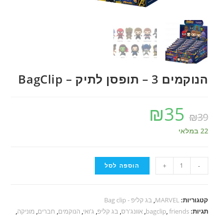
הנוקמים 3 – תופסן לתיק – BagClip
₪
35
₪
39
22 במלאי
-
+
הוספה לסל
קטגוריות:
MARVEL
,
בג קליפ - Bag clip
תגיות:
friends
,
bagclip
,
אוונג'רס
,
בג קליפ
,
ג'ואי
,
הנוקמים
,
חברים
,
מוניקה
,