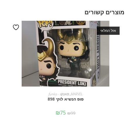
מוצרים קשורים
אזל המלאי
מידע נוסף
MARVEL
,
פאנקו - funko
פופ הנשיא לוקי 898
₪
75
₪
99