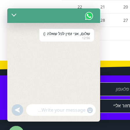
22
21
20
29
28
27
שלום, אני זמין לכל שאלה :)
12:56
שלח
U
"
N
W
D
+
E
h
F
c
I
a
N