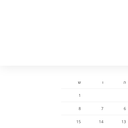
ה
ו
ש
1
8
7
6
15
14
13