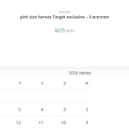
הוספה לסל
מיניונים
המיניונים 3 – pint size heroes Target exclusive
₪
29
₪
39
אוגוסט 2026
א
ב
ג
ד
5
4
3
2
12
11
10
9