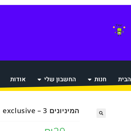
הבית
חנות
החשבון שלי
אודות
הקניות
המיניונים 3 – pint size heroes TRU exclusive