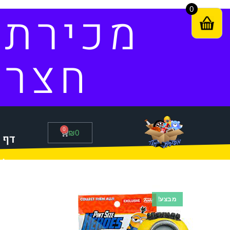
0
מכירת
חצר
0
₪
0
דף 
סל 
מבצע!