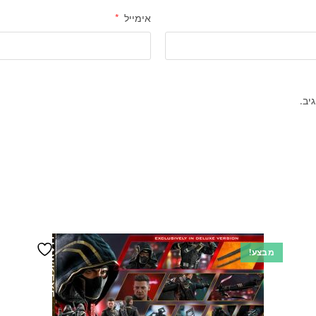
אימייל
*
יב.
מבצע!