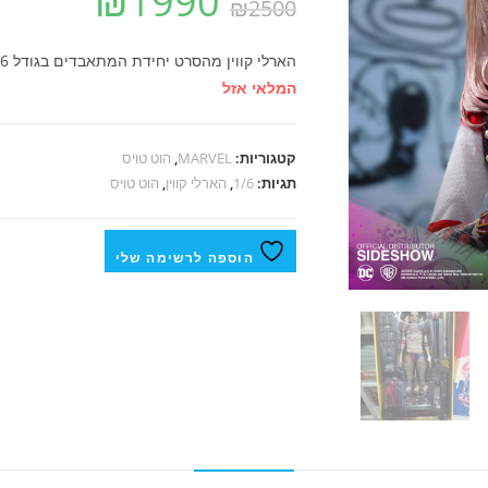
₪
1990
₪
2500
הארלי קווין מהסרט יחידת המתאבדים בגודל 1/6 של חברת הוט טויס, דגם אקסקלוסיבי , מגיע עם אביזר נוסף
המלאי אזל
קטגוריות:
MARVEL
,
הוט טויס
תגיות:
1/6
,
הארלי קווין
,
הוט טויס
הוספה לרשימה שלי