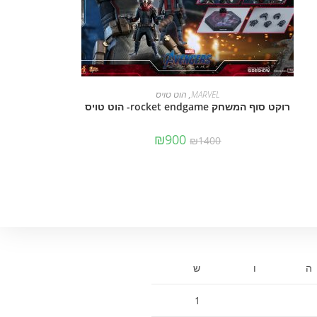
הוספה לסל
MARVEL
,
הוט טויס
רוקט סוף המשחק rocket endgame- הוט טויס
₪
900
₪
1400
ה
ו
ש
1