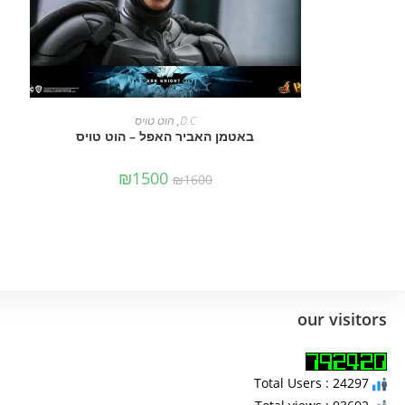
מידע נוסף
D.C
,
הוט טויס
באטמן האביר האפל – הוט טויס
₪
1500
₪
1600
our visitors
Total Users : 24297