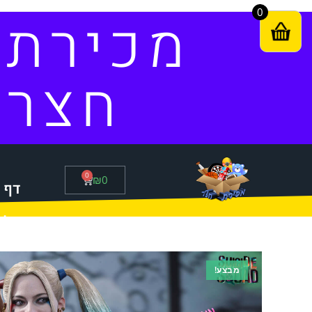
0
מכירת
חצר
0
₪
0
דף 
סל 
מבצע!