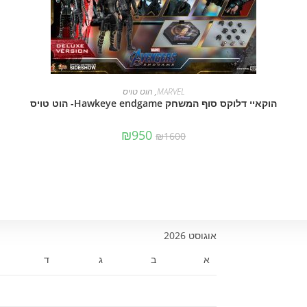
הוספה לסל
MARVEL
,
הוט טויס
הוקאיי דלוקס סוף המשחק Hawkeye endgame- הוט טויס
₪
950
₪
1600
אוגוסט 2026
א
ב
ג
ד