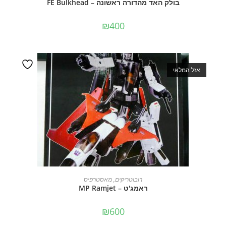
בולק האד מהדורה ראשונה – FE Bulkhead
₪
400
אזל המלאי
מידע נוסף
רובוטריקים
,
מאסטרפיס
ראמג'ט – MP Ramjet
₪
600