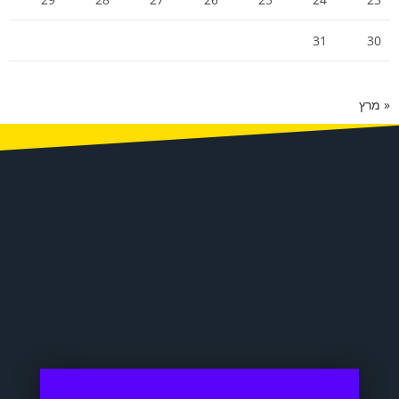
31
30
« מרץ