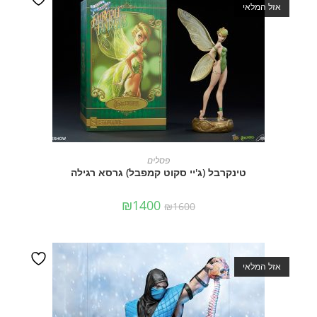
אזל המלאי
מידע נוסף
פסלים
טינקרבל (ג'יי סקוט קמפבל) גרסא רגילה
₪
1400
₪
1600
אזל המלאי