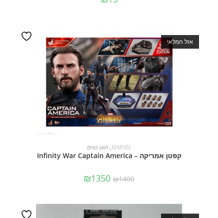
אזל המלאי
מידע נוסף
MARVEL
,
הוט טויס
קפטן אמריקה – Infinity War Captain America
₪
1350
₪
1400