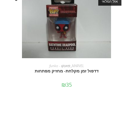
אזל המלאי
מידע נוסף
MARVEL
,
פאנקו - funko
דדפול זמן מקלחת- מחזיק מפתחות
₪
35