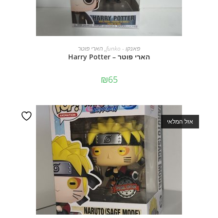
מידע נוסף
פאנקו - funko
,
הארי פוטר
הארי פוטר – Harry Potter
₪
65
אזל המלאי