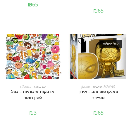
₪
65
₪
65
אזל המלאי
מידע נוסף
הוספה לסל
MARVEL
,
פאנקו - funko
מדבקות - stickers
פאנקו פופ זהב – אירון
מדבקות איכותיות – כפל
ספיידר
לשון חמוד
₪
3
₪
65