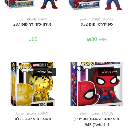
מידע נוסף
מידע נוסף
MARVEL
,
פאנקו - funko
MARVEL
,
פאנקו - funko
ספיידרמן פופ 932
אירון-ספיידר פופ 287
₪
65
₪
80
₪
99
אזל המלאי
אזל המלאי
מידע נוסף
מידע נוסף
MARVEL
,
פאנקו - funko
MARVEL
,
פאנקו - funko
פופ זומבי האנטר ספיידי (
פאנקו פופ זהב – ת'ור
what if?) 945