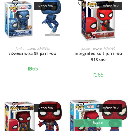
אזל המלאי
אזל המלאי
מידע נוסף
מידע נוסף
MARVEL
,
פאנקו - funko
MARVEL
,
פאנקו - funko
ספיידרמן integrated suit
ספיידרמן SE בקש משאלה
פופ 913
₪
65
₪
65
אזל המלאי
אזל המלאי
מבצע!