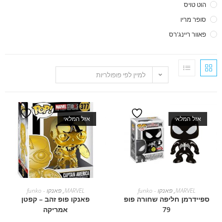
הוט טויס
סופר מריו
פאוור ריינג'רס
למיין לפי פופולריות
אזל המלאי
אזל המלאי
מידע נוסף
מידע נוסף
MARVEL
,
פאנקו - funko
MARVEL
,
פאנקו - funko
ספיידרמן חליפה שחורה פופ
פאנקו פופ זהב – קפטן
79
אמריקה