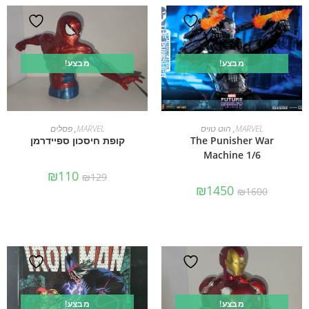
מבצע!
מבצע!
הוספה לסל
הוספה לסל
MARVEL
,
הוט טויס
MARVEL
,
פסלים
The Punisher War
קופת חיסכון ספיידרמן
Machine 1/6
₪
110
₪
129
₪
1450
₪
1600
מבצע!
מבצע!