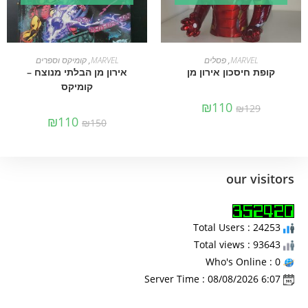
הוספה לסל
הוספה לסל
MARVEL
,
פסלים
MARVEL
,
קומיקס וספרים
קופת חיסכון אירון מן
אירון מן הבלתי מנוצח –
קומיקס
₪
110
₪
129
₪
110
₪
150
our visitors
Total Users : 24253
Total views : 93643
Who's Online : 0
Server Time : 08/08/2026 6:07