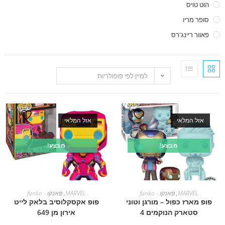
הוט טויס
סופר מריו
פאוור ריינג'רס
למיין לפי פופולריות
אזל המלאי
אזל המלאי
מבצע!
מבצע!
מידע נוסף
מידע נוסף
MARVEL
,
פאנקו - funko
MARVEL
,
פאנקו - funko
פופ מארז כפול – מורגן וטוני
פופ אקסקלוסיב בלאק לייט
סטארק הנוקמים 4
אירון מן 649