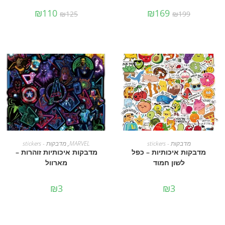
₪
110
₪
169
₪
125
₪
199
הוספה לסל
הוספה לסל
מדבקות - stickers
MARVEL
,
מדבקות - stickers
מדבקות איכותיות – כפל
מדבקות איכותיות זוהרות –
לשון חמוד
מארוול
₪
3
₪
3