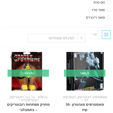
הוט טויס
סופר מריו
פאוור ריינג'רס
למיין לפי פופולריות
מבצע!
מבצע!
הוספה לסל
הוספה לסל
מאסטרפיס
,
רובוטריקים
,
רובטריקים
בג קליפ - Bag clip
,
רובוטריקים
,
דור 1
רובטריקים דור 1
מאסטרפיס מגהטרון -36
מחזיק מפתחות רובוטריקים
mp
– באמבלבי