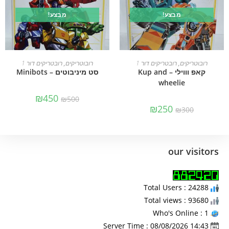
מבצע!
מבצע!
הוספה לסל
הוספה לסל
רובוטריקים
,
רובטריקים דור 1
רובוטריקים
,
רובטריקים דור 1
קאפ וווילי – Kup and
סט מיניבוטים – Minibots
wheelie
₪
450
₪
500
₪
250
₪
300
our visitors
Total Users : 24288
Total views : 93680
Who's Online : 1
Server Time : 08/08/2026 14:43