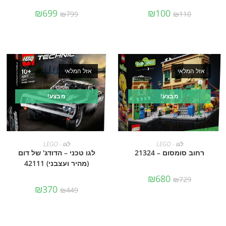
₪
699
₪
100
₪
799
₪
110
אזל המלאי
אזל המלאי
מבצע!
מבצע!
מידע נוסף
מידע נוסף
לגו - LEGO
לגו - LEGO
רחוב סומסום – 21324
לגו טכני – הדודג' של דום
(מהיר ועצבני) 42111
₪
680
₪
729
₪
370
₪
449