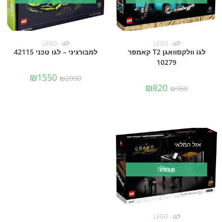
מידע נוסף
מידע נוסף
לגו - LEGO
לגו - LEGO
לגו וולקסוואגן T2 קאמפר
למבורגיני – לגו טכני 42115
10279
₪
1550
₪
2000
₪
820
₪
950
אזל המלאי
מבצע!
מידע נוסף
לגו - LEGO