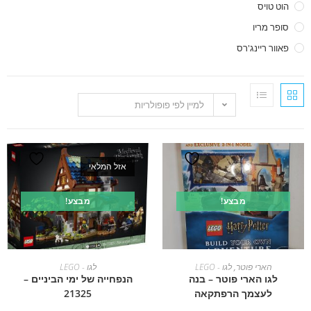
הוט טויס
סופר מריו
פאוור ריינג'רס
למיין לפי פופולריות
אזל המלאי
מבצע!
מבצע!
הוספה לסל
מידע נוסף
הארי פוטר
,
לגו - LEGO
לגו - LEGO
לגו הארי פוטר – בנה
הנפחייה של ימי הביניים –
לעצמך הרפתקאה
21325