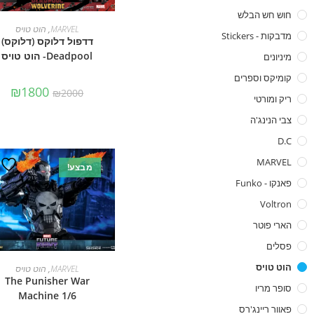
חוש חש הבלש
הוספה לסל
MARVEL
,
הוט טויס
מדבקות - Stickers
דדפול דלוקס (דלוקס)
Deadpool- הוט טויס
מיניונים
קומיקס וספרים
₪
1800
₪
2000
ריק ומורטי
צבי הנינג'ה
D.C
MARVEL
מבצע!
פאנקו - Funko
Voltron
הארי פוטר
פסלים
הוספה לסל
הוט טויס
MARVEL
,
הוט טויס
The Punisher War
סופר מריו
Machine 1/6
פאוור ריינג'רס