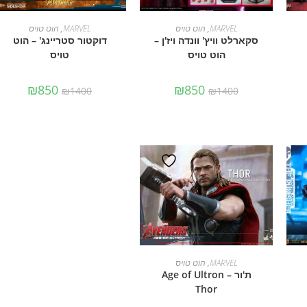
הוספה לסל
הוספה לסל
MARVEL
,
הוט טויס
MARVEL
,
הוט טויס
סקארלט וויץ' וונדה ויז'ן –
דוקטור סטריינג' – הוט
הוט טויס
טויס
₪
850
₪
850
₪
1400
₪
1400
הוספה לסל
MARVEL
,
הוט טויס
ת'ור – Age of Ultron
Thor