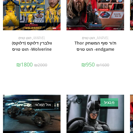
הוספה לסל
הוספה לסל
MARVEL
,
הוט טויס
MARVEL
,
הוט טויס
ת'ור סוף המשחק Thor
וולברין דלוקס (דלוקס)
endgame- הוט טויס
Wolverine- הוט טויס
₪
1800
₪
950
₪
2000
₪
1600
מבצע!
אזל המלאי
אזל המלאי