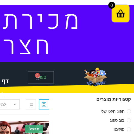
0
מכירת
חצר
0
₪
0
דף 
סל 
קטגוריות מוצרים
למיי
הפוני הקטן שלי
בוב ספוג
מבצע!
פוקימון