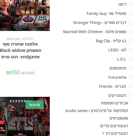
דיסני
פאמילי גאי -family Guy
דברים מוזרים - Stranger Things
נשואים פלוס - Married With Children
הוספה לסל
MARVEL
,
הוט טויס
בג קליפ - Bag Clip
אלמנה שחורה סוף
לגו - LEGO
המשחק Black widow
endgame- הוט טויס
L.O.L
סימפסונס
₪
950
₪
1400
Futurama
חברים - Friends
רובוטריקים
אביזרים ותוספות
מבצע!
המלחמה על סייברטרון / studio series
מאסטרפיס
רובוטריקים פריים
רובטריקים דור 1