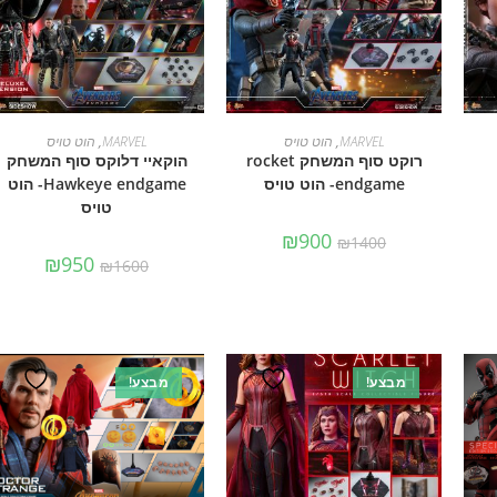
הוספה לסל
הוספה לסל
MARVEL
,
הוט טויס
MARVEL
,
הוט טויס
רוקט סוף המשחק rocket
הוקאיי דלוקס סוף המשחק
endgame- הוט טויס
Hawkeye endgame- הוט
טויס
₪
900
₪
1400
₪
950
₪
1600
מבצע!
מבצע!