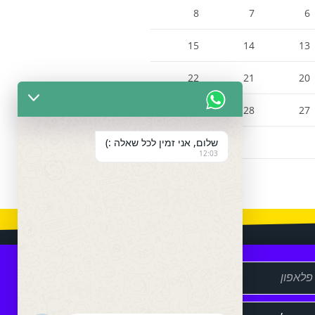
8
7
6
15
14
13
22
21
20
29
28
27
שלום, אני זמין לכל שאלה :)
12:03