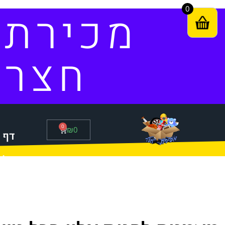
0
מכירת
חצר
0
₪
0
דף 
סל 